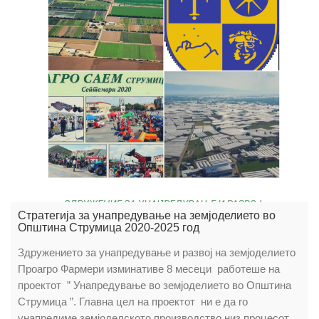
Стратегија за унапредување на земјоделието во
Општина Струмица 2020-2025 год
Здружението за унапредување и развој на земјоделието
Проагро Фармери изминативе 8 месеци работеше на
проектот ” Унапредување во земјоделието во Општина
Струмица ”. Главна цел на проектот ни е да го
унапредиме земјоделското производство низ процесот