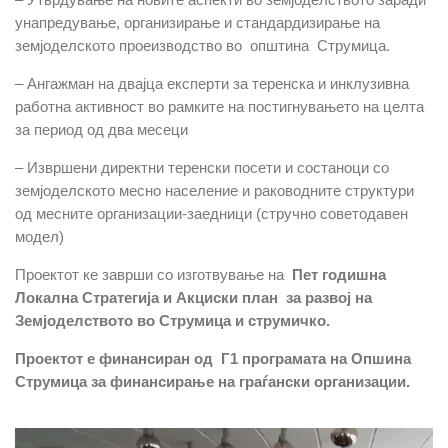
унапредување, организирање и стандардизирање на
земјоделското проеизводство во општина Струмица.
– Ангажман на двајца експерти за теренска и инклузивна
работна активност во рамките на постигнувањето на целта
за период од два месеци
– Извршени директни теренски посети и состаноци со
земјоделското месно население и раководните структури
од месните организации-заедници (стручно советодавен
модел)
Проектот ке заврши со изготвување на
Пет годишна
Локална Стратегија и Акциски план за развој на
Земјоделството во Струмица и струмичко.
Проектот е финансиран од Г1 програмата на Опшина
Струмица за финансирање на граѓански организации.