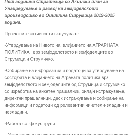
Пет годишна Стратегија со Акциски план за
Унапредување и развој на земјоделското
производство во Општина Струмица 2019-2025
година.
Проектните активности вклучуваат:
-Утврдување на Нивото на влијанието на АГРАРНАТА
ПОЛИТИКА врз земјоделството и земјоделците во
Струмица и Струмичко.
-Собирање на информации и податоци за утврдување на
состојбата и влијанието на Аграната политика врз
земјоделството и земјоделците од Струмица и струмичко
со изработка на анкетен прашалник, онлајн истражување,
директни прашалници, деск истражување и собирање на
информаци и податоци од релевантни чинители-владини и
невладини.
-Работа со фокус групи
– Утврдување на новите аспекти во земјоделството заради