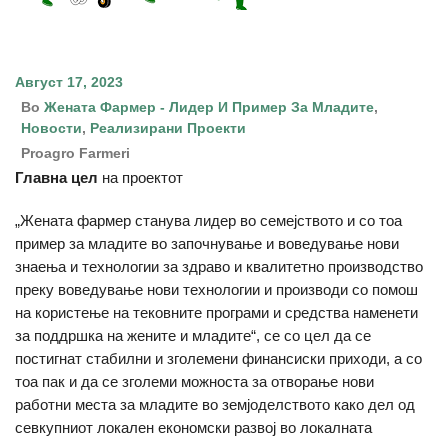
Август 17, 2023
Во
Жената Фармер - Лидер И Пример За Младите
,
Новости
,
Реализирани Проекти
Proagro Farmeri
Главна цел
на проектот
„Жената фармер станува лидер во семејството и со тоа
пример за младите во започнување и воведување нови
знаења и технологии за здраво и квалитетно производство
преку воведување нови технологии и производи со помош
на користење на тековните програми и средства наменети
за поддршка на жените и младите“, се со цел да се
постигнат стабилни и зголемени финансиски приходи, а со
тоа пак и да се зголеми можноста за отворање нови
работни места за младите во земјоделството како дел од
севкупниот локален економски развој во локалната