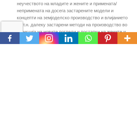
неучеството на младите и жените и примената/
непримената на досега застарените модели и
концепти на земјоделско производство и влијанието
на т.н. далеку застарени методи на производство во
функција на новите погледи и постапки на жените и
младите во однос на новите промени во
земјоделството
Анализа на влијанието и утврдување на почетната
точка на дејствување со цел да се постигне
посакуваната промена кај жените и младите и врз
земјоделството и земјоделците во Струмица
Специфична цел 2.
Воведување на нови производи и технологии во
производството кај жените и младите фармери со
користење на тековни програми и фондови (ИПАРД)
за инвестиции во современи начини на производство
на квалитетни и здрави производи.