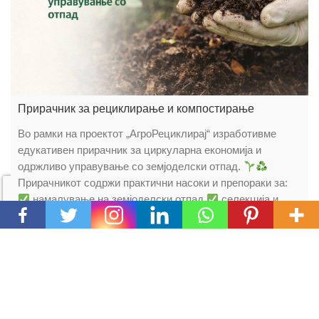
Прирачник за рециклирање и компостирање
Во рамки на проектот „АгроРециклирај“ изработивме
едукативен прирачник за циркуларна економија и
одржливо управување со земјоделски отпад.
Прирачникот содржи практични насоки и препораки за:
намалување на земјоделски отпад
селекција и
рециклирање
компостирање и производство на био-
хумус
повторна употреба на материјали во
земјоделството
примена на циркуларни практики во
руралните средини […]
Повеќе