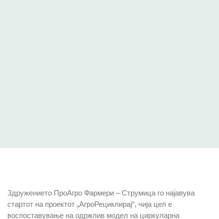
Здружението ПроАгро Фармери – Струмица го најавува
стартот на проектот „АгроРециклирај“, чија цел е
воспоставување на одржлив модел на циркуларна