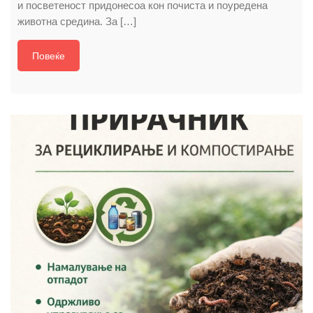
и посветеност придонесоа кон почиста и поуредена
животна средина. За […]
Повеќе