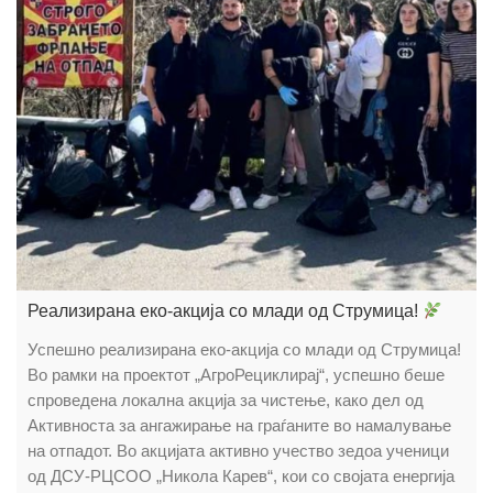
Реализирана еко-акција со млади од Струмица!
Успешно реализирана еко-акција со млади од Струмица!
Во рамки на проектот „АгроРециклирај“, успешно беше
спроведена локална акција за чистење, како дел од
Активноста за ангажирање на граѓаните во намалување
на отпадот. Во акцијата активно учество зедоа ученици
од ДСУ-РЦСОО „Никола Карев“, кои со својата енергија