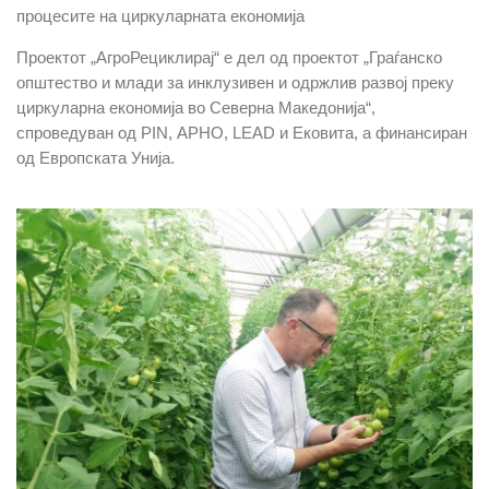
процесите на циркуларната економија
Проектот „АгроРециклирај“ е дел од проектот „Граѓанско
општество и млади за инклузивен и одржлив развој преку
циркуларна економија во Северна Македонија“,
спроведуван од PIN, АРНО, LEAD и Ековита, а финансиран
од Европската Унија.