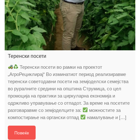
Теренски посети
Теренски посети во рамки на проектот
„АгроРециклирај“ Во изминатиот период реализиравме
теренски советодавни посети на земјоделски семејства
во руралните средини на општина Струмица, со цел
промоција на практики за циркуларна економија и
одржливо управување со отпадот. За време на посетите
разговаравме со земјоделците за:
можностите за
компостирање на органски отпад
намалување и […]
Повеќе