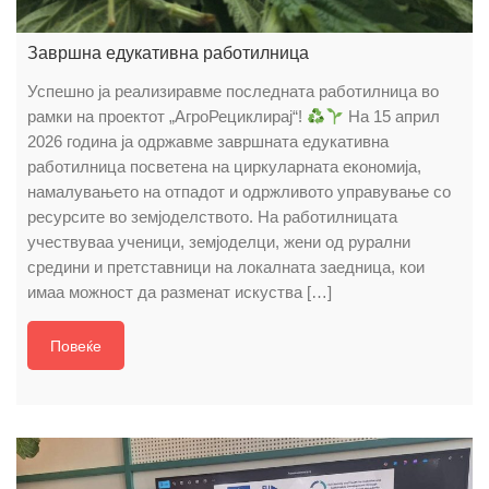
Завршна едукативна работилница
Успешно ја реализиравме последната работилница во
рамки на проектот „АгроРециклирај“!
На 15 април
2026 година ја одржавме завршната едукативна
работилница посветена на циркуларната економија,
намалувањето на отпадот и одржливото управување со
ресурсите во земјоделството. На работилницата
учествуваа ученици, земјоделци, жени од рурални
средини и претставници на локалната заедница, кои
имаа можност да разменат искуства […]
Повеќе