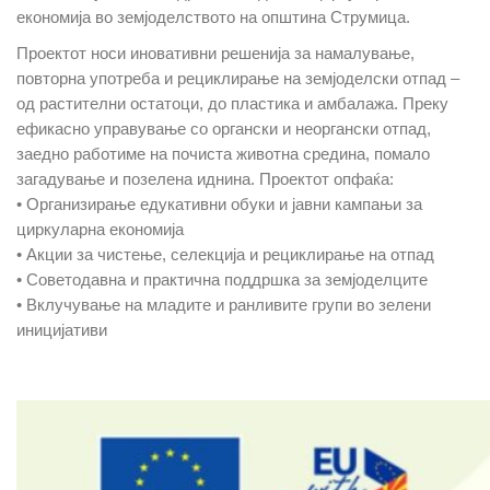
економија во земјоделството на општина Струмица.
Проектот носи иновативни решенија за намалување,
повторна употреба и рециклирање на земјоделски отпад –
од растителни остатоци, до пластика и амбалажа. Преку
ефикасно управување со органски и неоргански отпад,
заедно работиме на почиста животна средина, помало
загадување и позелена иднина. Проектот опфаќа:
• Организирање едукативни обуки и јавни кампањи за
циркуларна економија
• Акции за чистење, селекција и рециклирање на отпад
• Советодавна и практична поддршка за земјоделците
• Вклучување на младите и ранливите групи во зелени
иницијативи