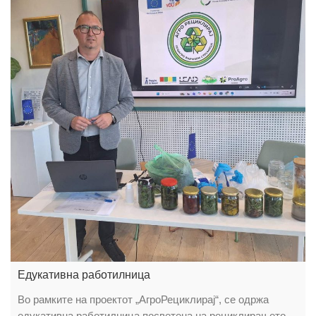
Едукативна работилница
Во рамките на проектот „АгроРециклирај“, се одржа
едукативна работилница посветена на рециклирањето,