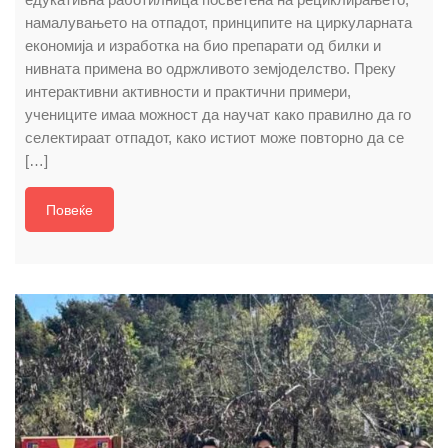
намалувањето на отпадот, принципите на циркуларната
економија и изработка на био препарати од билки и
нивната примена во одржливото земјоделство. Преку
интерактивни активности и практични примери,
учениците имаа можност да научат како правилно да го
селектираат отпадот, како истиот може повторно да се
[…]
Повеќе