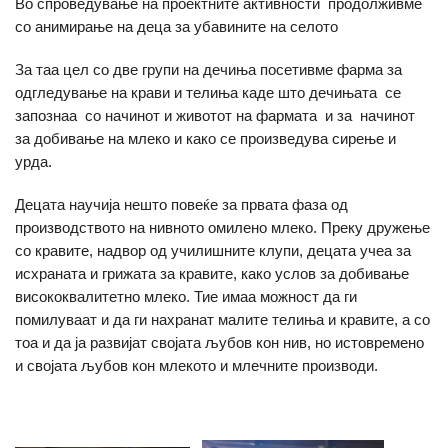
Во спроведување на проектните активности продолживме
со анимирање на деца за убавините на селото
За таа цел со две групи на дечиња посетивме фарма за
одгледување на крави и телиња каде што дечињата се
запознаа со начинот и животот на фармата и за начинот
за добивање на млеко и како се произведува сирење и
урда.
Децата научија нешто повеќе за првата фаза од
производството на нивното омилено млеко. Преку дружење
со кравите, надвор од училишните клупи, децата учеа за
исхраната и грижата за кравите, како услов за добивање
висококвалитетно млеко. Тие имаа можност да ги
помилуваат и да ги нахранат малите телиња и кравите, а со
тоа и да ја развијат својата љубов кон нив, но истовремено
и својата љубов кон млекото и млечните производи.