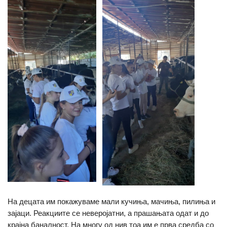
На децата им покажуваме мали кучиња, мачиња, пилиња и
зајаци. Реакциите се неверојатни, а прашањата одат и до
крајна баналност. На многу од нив тоа им е прва средба со