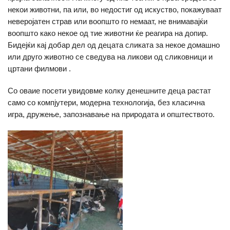
некои животни, па или, во недостиг од искуство, покажуваат
неверојатен страв или воопшто го немаат, не внимавајќи
воопшто како некое од тие животни ќе реагира на допир.
Бидејќи кај добар дел од децата сликата за некое домашно
или друго животно се сведува на ликови од сликовници и
цртани филмови .
Со оваие посети увидовме колку денешните деца растат
само со компјутери, модерна технологија, без класична
игра, дружење, запознавање на природата и општеството.